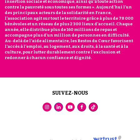
insertion sociale et économique, ainsi qu’à toute action
contre la pauvreté sous toutes ses formes ». Aujourd’hui l’un
des principaux acteurs de la solidarité en France,
l’association agit sur tout le territoire grâce à plus de 78 000
bénévoles et un réseau de plus 2 300 lieux d’accueil. Chaque
année, elle distribue plus de 160 millions de repas et
accompagne plus d’un million de personnes en difficulté.
Au-delà de l’aide alimentaire, les Restos du Cœur favorisent
l’accès à l’emploi, au logement, aux droits, à la santé et à la
culture, pour lutter durablement contre l’exclusion et
redonner à chacun confiance et dignité.
SUIVEZ-NOUS