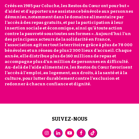
Créés en 1985 par Coluche, les Restos du Cœur ont pour but «
d’aider et d’apporter une assistance bénévole aux personnes
démunies, notamment dans le domaine alimentaire par
l’accès à des repas gratuits, et par la participation à leur
insertion sociale et économique, ainsi qu’à toute action
contre la pauvreté sous toutes ses formes ». Aujourd’hui l’un
des principaux acteurs de la solidarité en France,
l’association agit sur tout le territoire grâce à plus de 78 000
bénévoles et un réseau de plus 2 300 lieux d’accueil. Chaque
année, elle distribue plus de 160 millions de repas et
accompagne plus d’un million de personnes en difficulté.
Au-delà de l’aide alimentaire, les Restos du Cœur favorisent
l’accès à l’emploi, au logement, aux droits, à la santé et à la
culture, pour lutter durablement contre l’exclusion et
redonner à chacun confiance et dignité.
SUIVEZ-NOUS