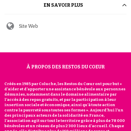
EN SAVOIR PLUS
Site Web
À PROPOS DES RESTOS DU COEUR
Créés en 1985 par Coluche, les Restos du Cœur ont pour but «
d’aider et d’apporter une assistance bénévole aux personnes
démunies, notamment dans le domaine alimentaire par
l’accès à des repas gratuits, et par la participation à leur
insertion sociale et économique, ainsi qu’à toute action
contre la pauvreté sous toutes ses formes ». Aujourd’hui l’un
des principaux acteurs de la solidarité en France,
l’association agit sur tout le territoire grâce à plus de 78 000
bénévoles et un réseau de plus 2 300 lieux d’accueil. Chaque