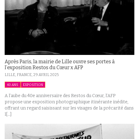
Après Paris, la mairie de Lille ouvre ses portes à
l’exposition Restos du Cœur x AFP
LILLE, FRANCE,
29 AVRIL 2025
40 ANS
EXPOSITION
A l’aube du 40e anniversaire des Restos du Cœur, l’AFP
propose une exposition photographique itinérante inédite,
offrant un regard saisissant sur les visages de la précarité dans
l[...]