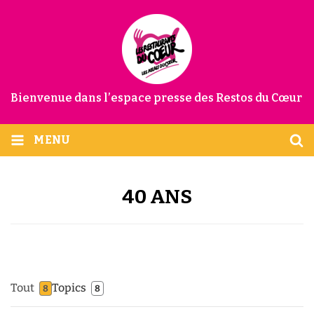
Bienvenue dans l’espace presse des Restos du Cœur
MENU
40 ANS
Tout
Topics
8
8