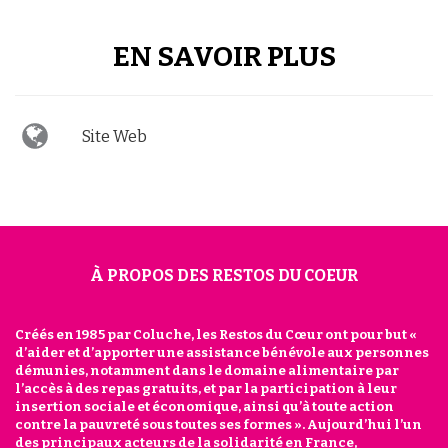
EN SAVOIR PLUS
Site Web
À PROPOS DES RESTOS DU COEUR
Créés en 1985 par Coluche, les Restos du Cœur ont pour but «
d’aider et d’apporter une assistance bénévole aux personnes
démunies, notamment dans le domaine alimentaire par
l’accès à des repas gratuits, et par la participation à leur
insertion sociale et économique, ainsi qu’à toute action
contre la pauvreté sous toutes ses formes ». Aujourd’hui l’un
des principaux acteurs de la solidarité en France,