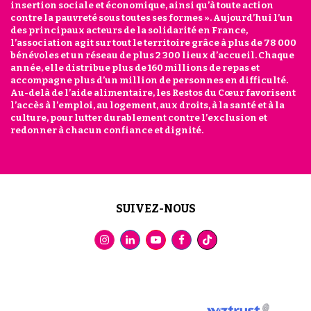
insertion sociale et économique, ainsi qu’à toute action
contre la pauvreté sous toutes ses formes ». Aujourd’hui l’un
des principaux acteurs de la solidarité en France,
l’association agit sur tout le territoire grâce à plus de 78 000
bénévoles et un réseau de plus 2 300 lieux d’accueil. Chaque
année, elle distribue plus de 160 millions de repas et
accompagne plus d’un million de personnes en difficulté.
Au-delà de l’aide alimentaire, les Restos du Cœur favorisent
l’accès à l’emploi, au logement, aux droits, à la santé et à la
culture, pour lutter durablement contre l’exclusion et
redonner à chacun confiance et dignité.
SUIVEZ-NOUS