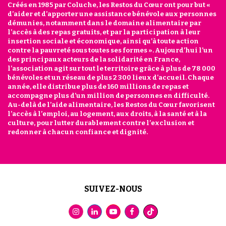
Créés en 1985 par Coluche, les Restos du Cœur ont pour but «
d’aider et d’apporter une assistance bénévole aux personnes
démunies, notamment dans le domaine alimentaire par
l’accès à des repas gratuits, et par la participation à leur
insertion sociale et économique, ainsi qu’à toute action
contre la pauvreté sous toutes ses formes ». Aujourd’hui l’un
des principaux acteurs de la solidarité en France,
l’association agit sur tout le territoire grâce à plus de 78 000
bénévoles et un réseau de plus 2 300 lieux d’accueil. Chaque
année, elle distribue plus de 160 millions de repas et
accompagne plus d’un million de personnes en difficulté.
Au-delà de l’aide alimentaire, les Restos du Cœur favorisent
l’accès à l’emploi, au logement, aux droits, à la santé et à la
culture, pour lutter durablement contre l’exclusion et
redonner à chacun confiance et dignité.
SUIVEZ-NOUS