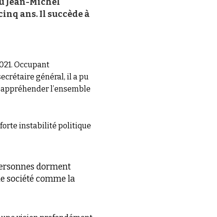
lu Jean-Michel
inq ans. Il succède à
021. Occupant
crétaire général, il a pu
 d’appréhender l’ensemble
orte instabilité politique
 personnes dorment
une société comme la