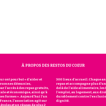
À PROPOS DES RESTOS DU COEUR
r ont pour but « d’aider et
ibue plus de 160 millions de
personnes démunies,
nes en difficulté. Au-
 l’accès à des repas gratuits,
du Cœur favorisent l’accès à
ciale et économique, ainsi qu’à
té et à la culture, pour lutter
 ses formes ». Aujourd’hui l’un
onner à chacun confiance et
France, l’association agit sur
dignité.
névoles et un réseau de plus 2