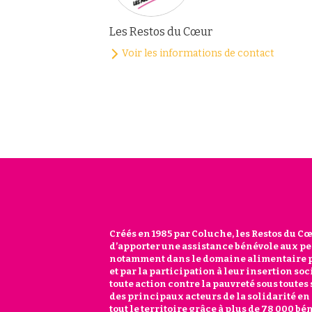
Les Restos du Cœur
Voir les informations de contact
Créés en 1985 par Coluche, les Restos du Cœu
300 lieux d’accueil. Chaque année, elle distr
d’apporter une assistance bénévole aux 
repas et accompagne plus d’un million de person
notamment dans le domaine alimentaire par
delà de l’aide alimentaire, les Restos 
et par la participation à leur insertion so
l’emploi, au logement, aux droits, à la san
toute action contre la pauvreté sous toutes
durablement contre l’exclusion et red
des principaux acteurs de la solidarité en 
tout le territoire grâce à plus de 78 000 bé