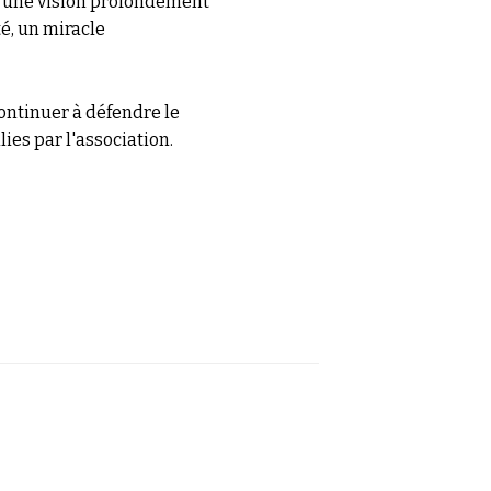
nd une vision profondément
é, un miracle
ontinuer à défendre le
lies par l'association.