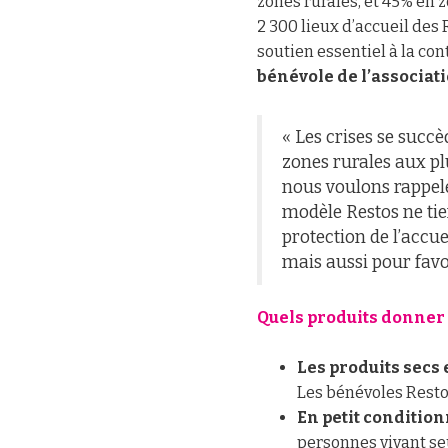
zones rurales, et 45% en z
2 300 lieux d’accueil des 
soutien essentiel à la co
bénévole de l’associat
« Les crises se succè
zones rurales aux pl
nous voulons rappeler
modèle Restos ne tien
protection de l’accuei
mais aussi pour favor
Quels produits donner e
Les produits secs 
Les bénévoles Restos
En petit conditi
personnes vivant seu