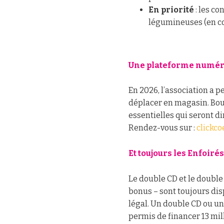
En priorité
: les co
légumineuses (en co
Une plateforme numéri
En 2026, l’association a p
déplacer en magasin. Bout
essentielles qui seront d
Rendez-vous sur :
clickco
Et toujours les Enfoirés
Le double CD et le double
bonus – sont toujours di
légal. Un double CD ou un
permis de financer 13 mil