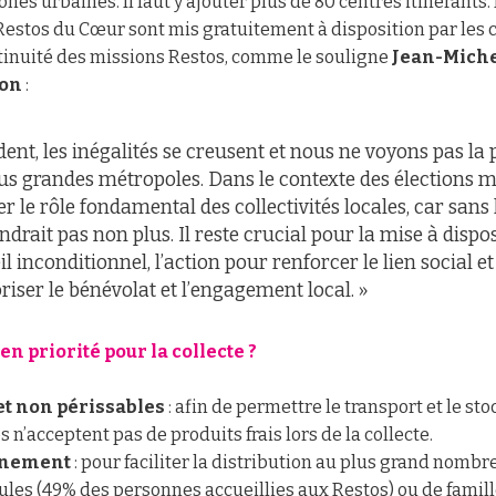
ones urbaines. Il faut y ajouter plus de 80 centres itinérant
Restos du Cœur sont mis gratuitement à disposition par les co
ntinuité des missions Restos, comme le souligne
Jean-Miche
ion
:
dent, les inégalités se creusent et nous ne voyons pas la 
us grandes métropoles. Dans le contexte des élections m
 le rôle fondamental des collectivités locales, car sans l
drait pas non plus. Il reste crucial pour la mise à dispos
l inconditionnel, l’action pour renforcer le lien social et
iser le bénévolat et l’engagement local. »
n priorité pour la collecte ?
et non périssables
: afin de permettre le transport et le st
 n’acceptent pas de produits frais lors de la collecte.
onnement
: pour faciliter la distribution au plus grand nombre,
les (49% des personnes accueillies aux Restos) ou de famill