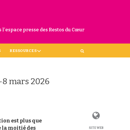
 l’espace presse des Restos du Cœur
S
RESSOURCES
-7-8 mars 2026
ion est plus que
 la moitié des
SITE WEB