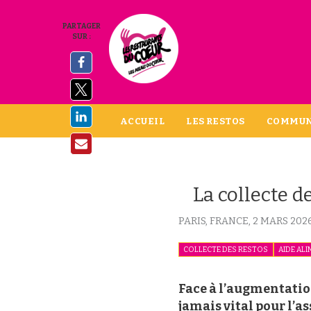
PARTAGER
SUR :
ACCUEIL
LES RESTOS
COMMUN
La collecte d
PARIS, FRANCE,
2 MARS 202
COLLECTE DES RESTOS
AIDE ALI
Face à l’augmentatio
jamais vital pour l’a