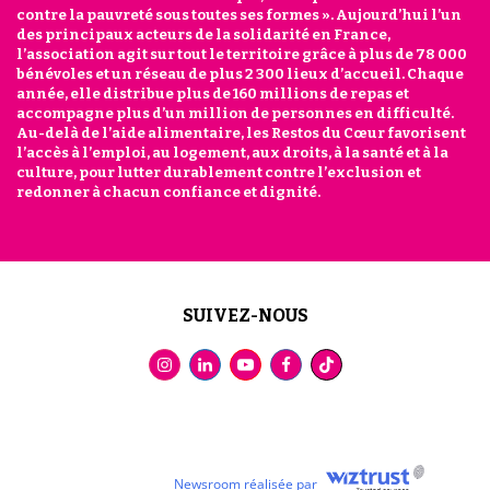
contre la pauvreté sous toutes ses formes ». Aujourd’hui l’un
des principaux acteurs de la solidarité en France,
l’association agit sur tout le territoire grâce à plus de 78 000
bénévoles et un réseau de plus 2 300 lieux d’accueil. Chaque
année, elle distribue plus de 160 millions de repas et
accompagne plus d’un million de personnes en difficulté.
Au-delà de l’aide alimentaire, les Restos du Cœur favorisent
l’accès à l’emploi, au logement, aux droits, à la santé et à la
culture, pour lutter durablement contre l’exclusion et
redonner à chacun confiance et dignité.
SUIVEZ-NOUS
Newsroom réalisée par