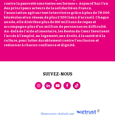
contre la pauvreté sous toutes ses formes ». Aujourd’hui l’un
des principaux acteurs de la solidarité en France,
l’association agit sur tout le territoire grâce à plus de 78 000
bénévoles et un réseau de plus 2 300 lieux d’accueil. Chaque
année, elle distribue plus de 160 millions de repas et
accompagne plus d’un million de personnes en difficulté.
Au-delà de l’aide alimentaire, les Restos du Cœur favorisent
l’accès à l’emploi, au logement, aux droits, à la santé et à la
culture, pour lutter durablement contre l’exclusion et
redonner à chacun confiance et dignité.
SUIVEZ-NOUS
Newsroom réalisée par