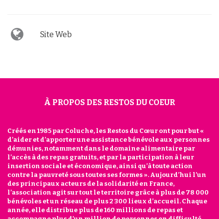
Site Web
À PROPOS DES RESTOS DU COEUR
Créés en 1985 par Coluche, les Restos du Cœur ont pour but «
d’aider et d’apporter une assistance bénévole aux personnes
démunies, notamment dans le domaine alimentaire par
l’accès à des repas gratuits, et par la participation à leur
insertion sociale et économique, ainsi qu’à toute action
contre la pauvreté sous toutes ses formes ». Aujourd’hui l’un
des principaux acteurs de la solidarité en France,
l’association agit sur tout le territoire grâce à plus de 78 000
bénévoles et un réseau de plus 2 300 lieux d’accueil. Chaque
année, elle distribue plus de 160 millions de repas et
accompagne plus d’un million de personnes en difficulté.